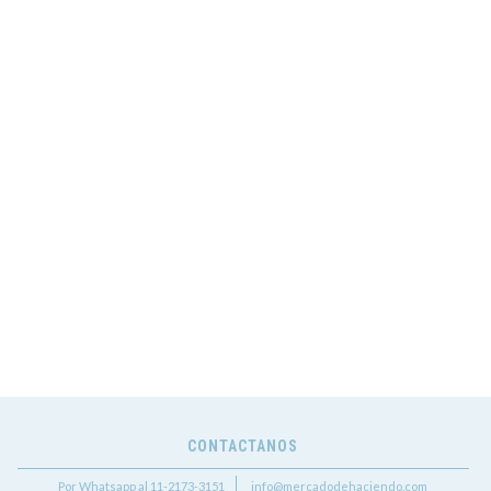
CONTACTANOS
Por Whatsapp al 11-2173-3151
info@mercadodehaciendo.com