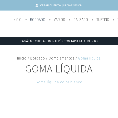
CREAR CUENTA
INICIAR SESIÓN
INICIO
BORDADO
VARIOS
CALZADO
TUFTING
PAGÁ EN 3 CUOTAS SIN INTERÉS CON TARJETA DE DÉBITO
Inicio
/
Bordado
/
Complementos
/
Goma líquida
GOMA LÍQUIDA
Goma líquida color blanco