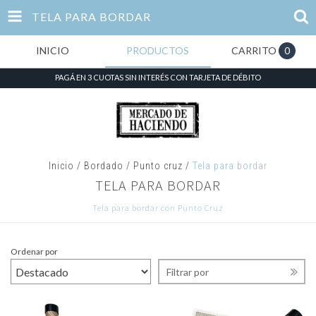
TELA PARA BORDAR
INICIO
PRODUCTOS
CARRITO
0
PAGÁ EN 3 CUOTAS SIN INTERÉS CON TARJETA DE DÉBITO
Inicio
/
Bordado
/
Punto cruz
/
Tela para bordar
TELA PARA BORDAR
Tela para bordar con Punto Cruz
Ordenar por
Filtrar por