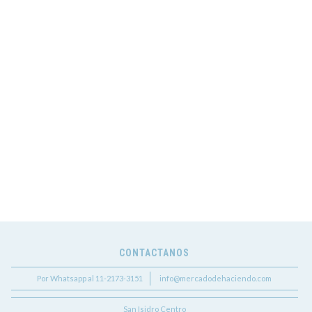
CONTACTANOS
Por Whatsapp al 11-2173-3151
info@mercadodehaciendo.com
San Isidro Centro