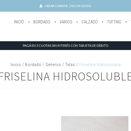
CREAR CUENTA
INICIAR SESIÓN
INICIO
BORDADO
VARIOS
CALZADO
TUFTING
PAGÁ EN 3 CUOTAS SIN INTERÉS CON TARJETA DE DÉBITO
Inicio
/
Bordado
/
Géneros / Telas
/
Friselina hidrosoluble
FRISELINA HIDROSOLUBL