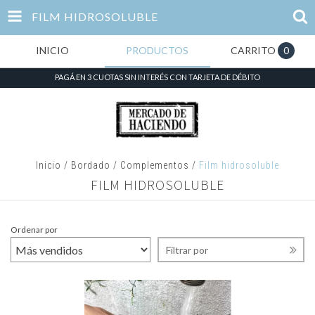
FILM HIDROSOLUBLE
INICIO
PRODUCTOS
CARRITO
0
PAGÁ EN 3 CUOTAS SIN INTERÉS CON TARJETA DE DÉBITO
Inicio
/
Bordado
/
Complementos
/
Film hidrosoluble
FILM HIDROSOLUBLE
Ordenar por
Filtrar por